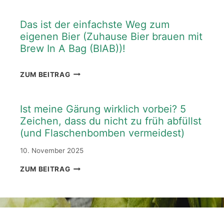
Das ist der einfachste Weg zum
eigenen Bier (Zuhause Bier brauen mit
Brew In A Bag (BIAB))!
DAS
ZUM BEITRAG
IST
DER
EINFACHSTE
Ist meine Gärung wirklich vorbei? 5
WEG
Zeichen, dass du nicht zu früh abfüllst
ZUM
(und Flaschenbomben vermeidest)
EIGENEN
BIER
10. November 2025
(ZUHAUSE
BIER
IST
ZUM BEITRAG
BRAUEN
MEINE
MIT
GÄRUNG
BREW
WIRKLICH
IN
VORBEI?
A
5
BAG