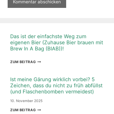
Das ist der einfachste Weg zum
eigenen Bier (Zuhause Bier brauen mit
Brew In A Bag (BIAB))!
DAS
ZUM BEITRAG
IST
DER
EINFACHSTE
Ist meine Gärung wirklich vorbei? 5
WEG
Zeichen, dass du nicht zu früh abfüllst
ZUM
(und Flaschenbomben vermeidest)
EIGENEN
BIER
10. November 2025
(ZUHAUSE
BIER
IST
ZUM BEITRAG
BRAUEN