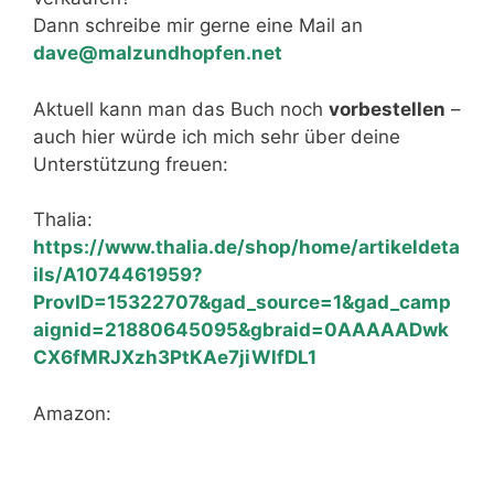
Dann schreibe mir gerne eine Mail an
dave@malzundhopfen.net
Aktuell kann man das Buch noch
vorbestellen
–
auch hier würde ich mich sehr über deine
Unterstützung freuen:
Thalia:
https://www.thalia.de/shop/home/artikeldeta
ils/A1074461959?
ProvID=15322707&gad_source=1&gad_camp
aignid=21880645095&gbraid=0AAAAADwk
CX6fMRJXzh3PtKAe7jiWlfDL1
Amazon: