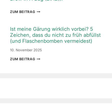
DAS
ZUM BEITRAG
IST
DER
EINFACHSTE
Ist meine Gärung wirklich vorbei? 5
WEG
Zeichen, dass du nicht zu früh abfüllst
ZUM
(und Flaschenbomben vermeidest)
EIGENEN
BIER
10. November 2025
(ZUHAUSE
BIER
IST
ZUM BEITRAG
BRAUEN
MEINE
MIT
GÄRUNG
BREW
WIRKLICH
IN
VORBEI?
A
5
BAG
ZEICHEN,
(BIAB))!
DASS
DU
NICHT
ZU