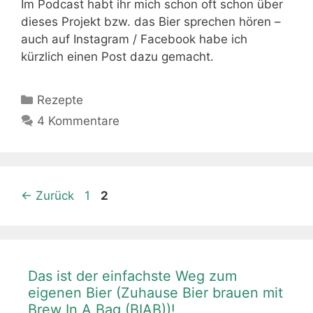
Im Podcast habt ihr mich schon oft schon über
dieses Projekt bzw. das Bier sprechen hören –
auch auf Instagram / Facebook habe ich
kürzlich einen Post dazu gemacht.
Kategorien
Rezepte
4 Kommentare
Seite
Seite
←
Zurück
1
2
Das ist der einfachste Weg zum
eigenen Bier (Zuhause Bier brauen mit
Brew In A Bag (BIAB))!