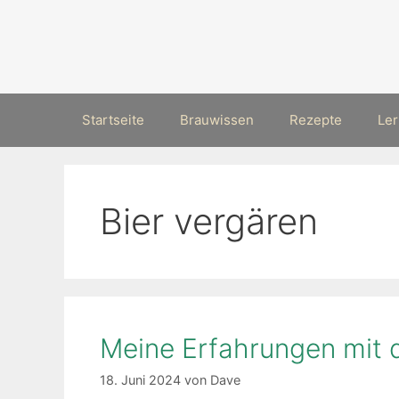
Zum
Inhalt
springen
Startseite
Brauwissen
Rezepte
Ler
Bier vergären
Meine Erfahrungen mit 
18. Juni 2024
von
Dave