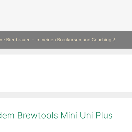
ne Bier brauen – in meinen Braukursen und Coachings!
dem Brewtools Mini Uni Plus