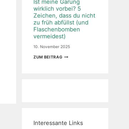
Ist meine Gärung
WEG
wirklich vorbei? 5
ZUM
Zeichen, dass du nicht
EIGENEN
BIER
zu früh abfüllst (und
(ZUHAUSE
Flaschenbomben
BIER
vermeidest)
BRAUEN
MIT
10. November 2025
BREW
IN
IST
ZUM BEITRAG
A
MEINE
BAG
GÄRUNG
(BIAB))!
WIRKLICH
VORBEI?
5
ZEICHEN,
DASS
DU
NICHT
ZU
FRÜH
Interessante Links
ABFÜLLST