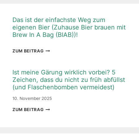
Das ist der einfachste Weg zum
eigenen Bier (Zuhause Bier brauen mit
Brew In A Bag (BIAB))!
DAS
ZUM BEITRAG
IST
DER
EINFACHSTE
Ist meine Gärung wirklich vorbei? 5
WEG
Zeichen, dass du nicht zu früh abfüllst
ZUM
(und Flaschenbomben vermeidest)
EIGENEN
BIER
10. November 2025
(ZUHAUSE
BIER
IST
ZUM BEITRAG
BRAUEN
MEINE
MIT
GÄRUNG
BREW
WIRKLICH
IN
VORBEI?
A