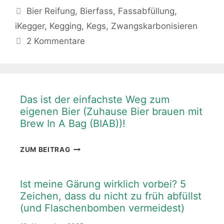
Schlagwörter
Bier Reifung
,
Bierfass
,
Fassabfüllung
,
iKegger
,
Kegging
,
Kegs
,
Zwangskarbonisieren
2 Kommentare
Das ist der einfachste Weg zum
eigenen Bier (Zuhause Bier brauen mit
Brew In A Bag (BIAB))!
DAS
ZUM BEITRAG
IST
DER
EINFACHSTE
Ist meine Gärung wirklich vorbei? 5
WEG
Zeichen, dass du nicht zu früh abfüllst
ZUM
(und Flaschenbomben vermeidest)
EIGENEN
BIER