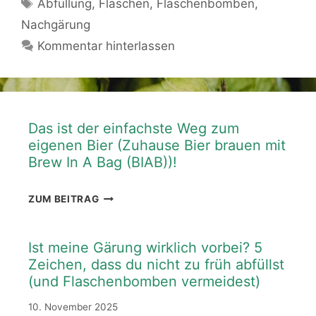
Schlagwörter
Abfüllung
,
Flaschen
,
Flaschenbomben
,
Nachgärung
Kommentar hinterlassen
Das ist der einfachste Weg zum
eigenen Bier (Zuhause Bier brauen mit
Brew In A Bag (BIAB))!
DAS
ZUM BEITRAG
IST
DER
EINFACHSTE
Ist meine Gärung wirklich vorbei? 5
WEG
Zeichen, dass du nicht zu früh abfüllst
ZUM
(und Flaschenbomben vermeidest)
EIGENEN
BIER
10. November 2025
(ZUHAUSE